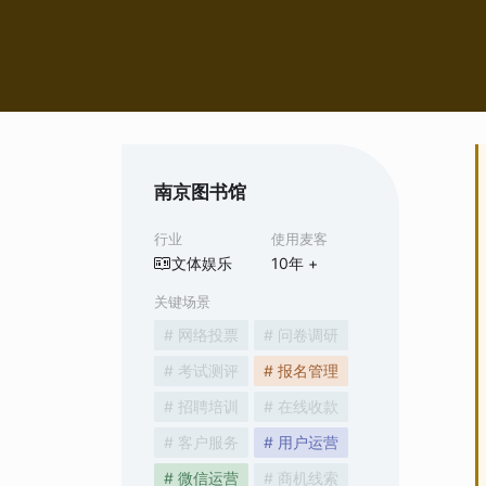
南京图书馆
行业
使用麦客
文体娱乐
10
年 +
关键场景
# 网络投票
# 问卷调研
# 考试测评
# 报名管理
# 招聘培训
# 在线收款
# 客户服务
# 用户运营
# 微信运营
# 商机线索