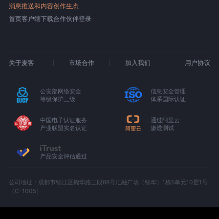
消息推送和内容创作生态
首页
客户端下载
合作伙伴登录
关于麦客
市场合作
加入我们
用户协议
公安部网络安全
信息安全管理
等级保护三级
体系国际认证
中国电子认证服务
通过阿里云
产业联盟实名认证
渗透测试
产品安全评估通过
公司地址：成都市锦江区锦华路三段88号汇融广场（锦华）1栋5单元10层1号
（C-1005）
增值电信业务经营许可证：京B2-20180674
京ICP备15000327号-1
川公网安备 51010402000439 号